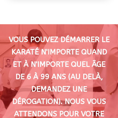
VOUS POUVEZ DÉMARRER LE
KARATÉ N'IMPORTE QUAND
ET À N'IMPORTE QUEL ÂGE
DE 6 À 99 ANS (AU DELÀ,
DEMANDEZ UNE
DÉROGATION). NOUS VOUS
ATTENDONS POUR VOTRE